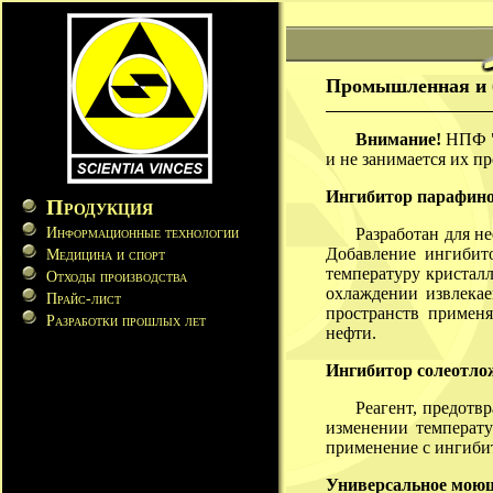
Промышленная и 
Внимание!
НПФ "А
и не занимается их 
Ингибитор парафино
Продукция
Информационные технологии
Разработан для 
Добавление ингибит
Медицина и спорт
температуру кристалл
Отходы производства
охлаждении извлекае
Прайс-лист
пространств применя
Разработки прошлых лет
нефти.
Ингибитор солеотло
Реагент, предот
изменении температ
применение с ингиби
Универсальное моющ